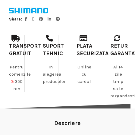
Share
TRANSPORT
SUPORT
PLATA
RETUR
GRATUIT
TEHNIC
SECURIZATA
GARANTA
Pentru
In
Online
Ai 14
comenzile
alegerea
cu
zile
≥
350
produselor
cardul
timp
ron
sa te
razgandest
Descriere