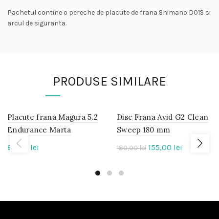
Pachetul contine o pereche de placute de frana Shimano D01S si
arcul de siguranta.
PRODUSE SIMILARE
Placute frana Magura 5.2
IN
Disc Frana Avid G2 Clean
IN
STOC
STOC
Endurance Marta
Sweep 180 mm
Prețul
Prețul
85,00
lei
155,00
lei
180,00
-14%
lei
inițial
curent
a
este:
fost:
155,00 lei.
180,00 lei.