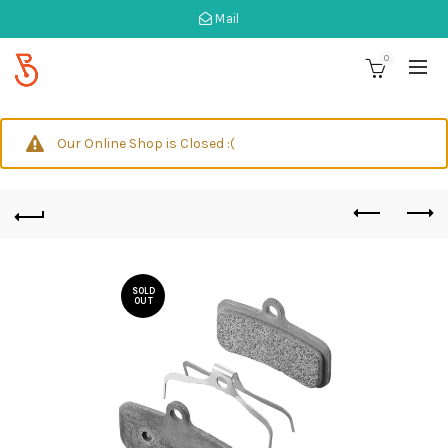
Mail
0
Our Online Shop is Closed :(
SOLD
OUT