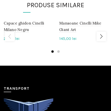
PRODUSE SIMILARE
Capace ghidon Cinelli
IN
Mansoane Cinelli Mike
IN
STOC
STOC
Milano Negru
Giant Art
25,00
lei
145,00
lei
TRANSPORT