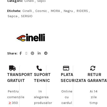
Categorii:
Cinelli
,
Sepci
Etichete:
Cinelli
,
Cosmic
,
MORA
,
Negru
,
RIDERS
,
Sapca
,
SERGIO
Share
TRANSPORT
SUPORT
PLATA
RETUR
GRATUIT
TEHNIC
SECURIZATA
GARANTA
Pentru
In
Online
Ai 14
comenzile
alegerea
cu
zile
≥
350
produselor
cardul
timp