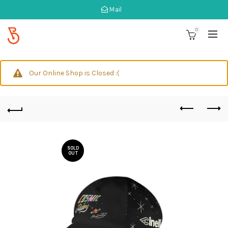
Mail
0
Our Online Shop is Closed :(
SOLD
OUT