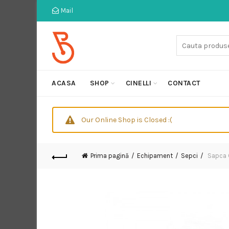
Mail
Cauta:
ACASA
SHOP
CINELLI
CONTACT
Our Online Shop is Closed :(
Prima pagină
Echipament
Sepci
Sapca C