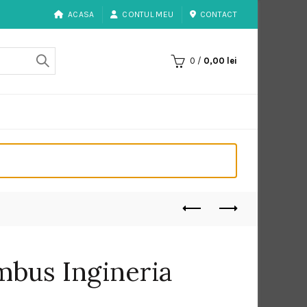
ACASA
CONTUL MEU
CONTACT
0
/
0,00
lei
mbus Ingineria