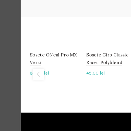
Sosete ONeal Pro MX
IN
Sosete Giro Classic
IN
STOC
STOC
Verzi
Racer Polyblend
80,00
lei
45,00
lei