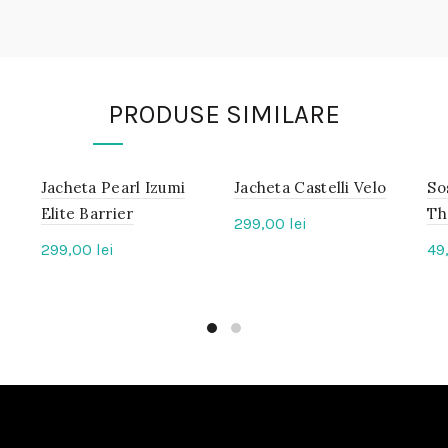
PRODUSE SIMILARE
Jacheta Pearl Izumi
IN
Jacheta Castelli Velo
IN
So
STOC
STOC
Elite Barrier
Th
299,00
lei
299,00
lei
49