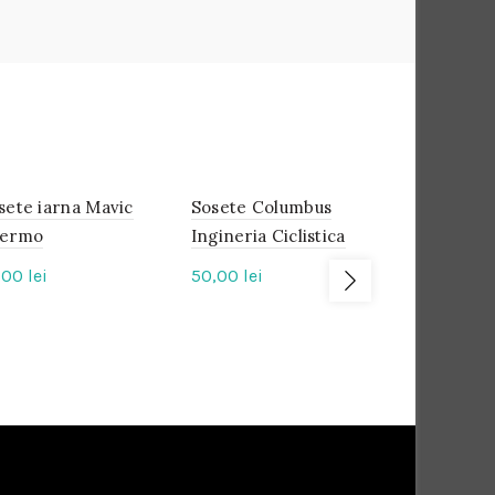
sete iarna Mavic
IN
Sosete Columbus
IN
Manusi Si
IN
STOC
STOC
STOC
ermo
Ingineria Ciclistica
Comp Yout
,00
lei
50,00
lei
85,00
lei