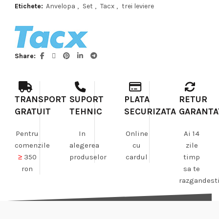
Etichete:
Anvelopa
,
Set
,
Tacx
,
trei leviere
Share
TRANSPORT
SUPORT
PLATA
RETUR
GRATUIT
TEHNIC
SECURIZATA
GARANTA
Pentru
In
Online
Ai 14
comenzile
alegerea
cu
zile
≥
350
produselor
cardul
timp
ron
sa te
razgandest