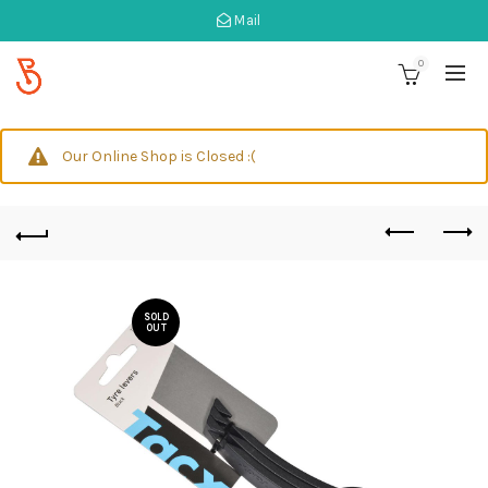
Mail
0
Our Online Shop is Closed :(
SOLD
OUT