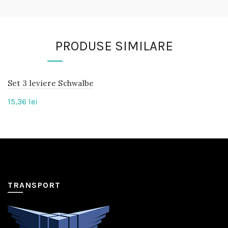
PRODUSE SIMILARE
Set 3 leviere Schwalbe
IN
STOC
15,36
lei
TRANSPORT