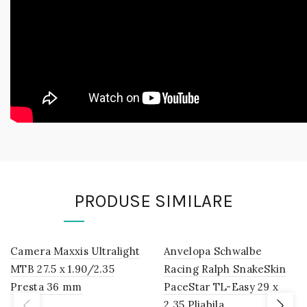
PRODUSE SIMILARE
Camera Maxxis Ultralight
IN
Anvelopa Schwalbe
IN
STOC
STOC
MTB 27.5 x 1.90/2.35
Racing Ralph SnakeSkin
Presta 36 mm
PaceStar TL-Easy 29 x
2.35 Pliabila