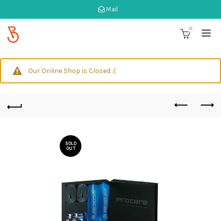
Mail
0
Our Online Shop is Closed :(
SOLD
OUT