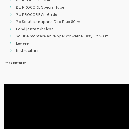
2 x PROCORE Tube
2 x PROCORE Special Tube
2 x PROCORE Air Guide
2 x Solutie antipana Doc Blue 60 ml
Fond janta tubeless
Solutie montare anvelope Schwalbe Easy Fit 50 ml
Leviere
Instrucituni
Prezentare
: