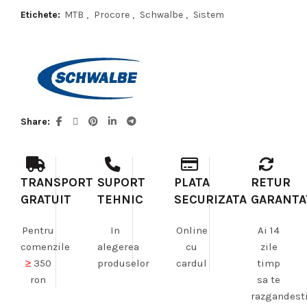
750,00 lei
Etichete:
MTB
,
Procore
,
Schwalbe
,
Sistem
până
la
800,00 lei
Share
TRANSPORT
SUPORT
PLATA
RETUR
GRATUIT
TEHNIC
SECURIZATA
GARANTA
Pentru
In
Online
Ai 14
comenzile
alegerea
cu
zile
≥
350
produselor
cardul
timp
ron
sa te
razgandest