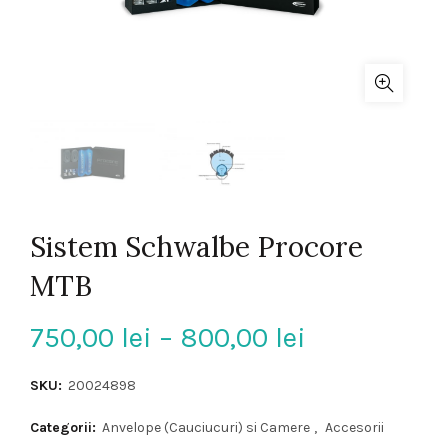
Sistem Schwalbe Procore
MTB
Interval
750,00
lei
–
800,00
lei
de
SKU:
20024898
prețuri:
Categorii:
Anvelope (Cauciucuri) si Camere
,
Accesorii