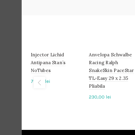
Injector Lichid
IN
Anvelopa Schwalbe
IN
STOC
STOC
Antipana Stan’s
Racing Ralph
NoTubes
SnakeSkin PaceStar
TL-Easy 29 x 2.35
70,00
lei
Pliabila
230,00
lei