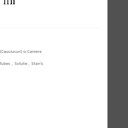
 ml
(Cauciucuri) si Camere
Tubes
,
Solutie
,
Stan's