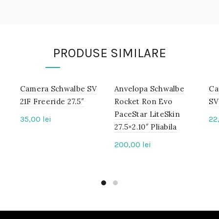
PRODUSE SIMILARE
Camera Schwalbe SV
IN
Anvelopa Schwalbe
IN
Ca
STOC
STOC
21F Freeride 27.5″
Rocket Ron Evo
SV
PaceStar LiteSkin
35,00
lei
22
27.5×2.10″ Pliabila
200,00
lei