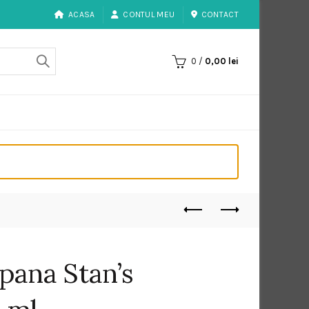
ACASA
CONTUL MEU
CONTACT
0
/
0,00
lei
ipana Stan’s