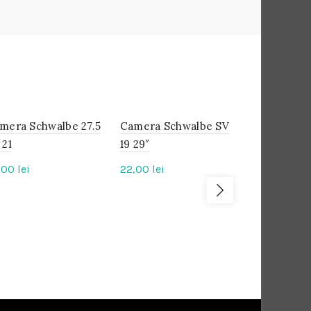
mera Schwalbe 27.5
IN
Camera Schwalbe SV
IN
Anvelopa 
IN
STOC
STOC
STOC
 21
19 29″
K-Shield E
Clincher 2
,00
lei
22,00
lei
Sarma
55,00
lei