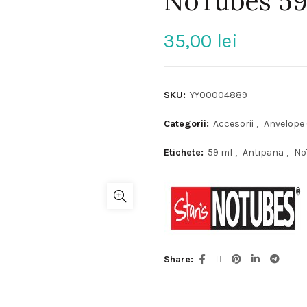
NoTubes 59
35,00
lei
SKU:
YY00004889
Categorii:
Accesorii
,
Anvelope 
Etichete:
59 ml
,
Antipana
,
No
Share