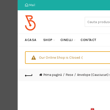
Mail
Cauta:
ACASA
SHOP
CINELLI
CONTACT
Our Online Shop is Closed :(
Prima pagină
Piese
Anvelope (Cauciucuri)