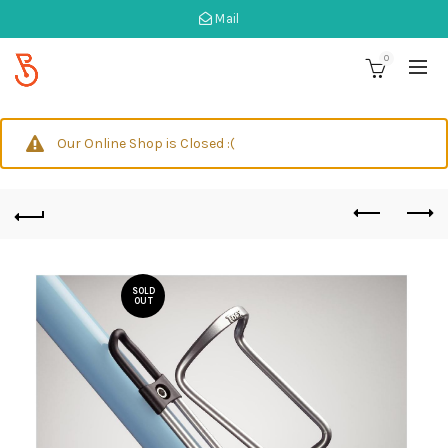
Mail
0
Our Online Shop is Closed :(
SOLD
OUT