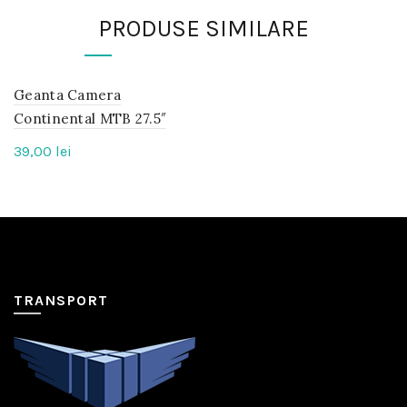
PRODUSE SIMILARE
Geanta Camera
IN
STOC
Continental MTB 27.5″
39,00
lei
TRANSPORT