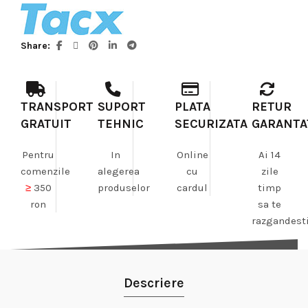
Share
TRANSPORT
SUPORT
PLATA
RETUR
GRATUIT
TEHNIC
SECURIZATA
GARANTA
Pentru
In
Online
Ai 14
comenzile
alegerea
cu
zile
≥
350
produselor
cardul
timp
ron
sa te
razgandest
Descriere