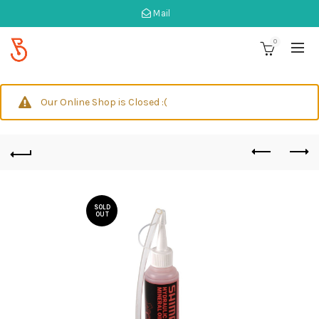
Mail
0
Our Online Shop is Closed :(
SOLD
OUT