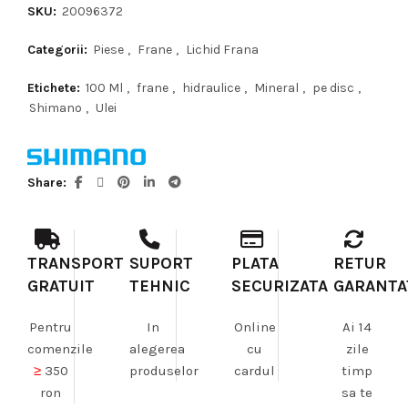
SKU:
20096372
Categorii:
Piese
,
Frane
,
Lichid Frana
Etichete:
100 Ml
,
frane
,
hidraulice
,
Mineral
,
pe disc
,
Shimano
,
Ulei
Share
TRANSPORT
SUPORT
PLATA
RETUR
GRATUIT
TEHNIC
SECURIZATA
GARANTA
Pentru
In
Online
Ai 14
comenzile
alegerea
cu
zile
≥
350
produselor
cardul
timp
ron
sa te