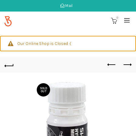
Mail
0
Our Online Shop is Closed :(
SOLD
OUT