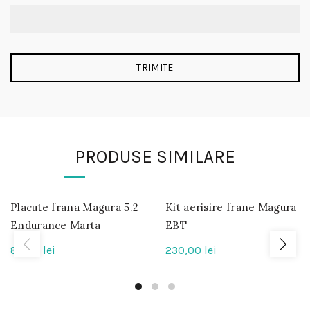
PRODUSE SIMILARE
Placute frana Magura 5.2
IN
Kit aerisire frane Magura
IN
STOC
STOC
Endurance Marta
EBT
85,00
lei
230,00
lei