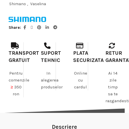
Shimano
,
Vaselina
Share
TRANSPORT
SUPORT
PLATA
RETUR
GRATUIT
TEHNIC
SECURIZATA
GARANTA
Pentru
In
Online
Ai 14
comenzile
alegerea
cu
zile
≥
350
produselor
cardul
timp
ron
sa te
razgandest
Descriere