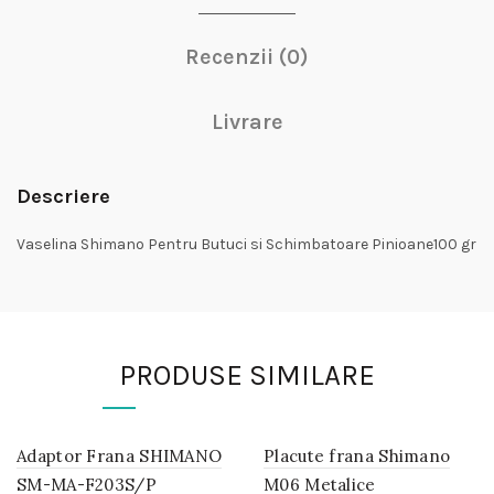
Recenzii (0)
Livrare
Descriere
Vaselina Shimano Pentru Butuci si Schimbatoare Pinioane100 gr
PRODUSE SIMILARE
Adaptor Frana SHIMANO
IN
Placute frana Shimano
IN
STOC
STOC
SM-MA-F203S/P
M06 Metalice