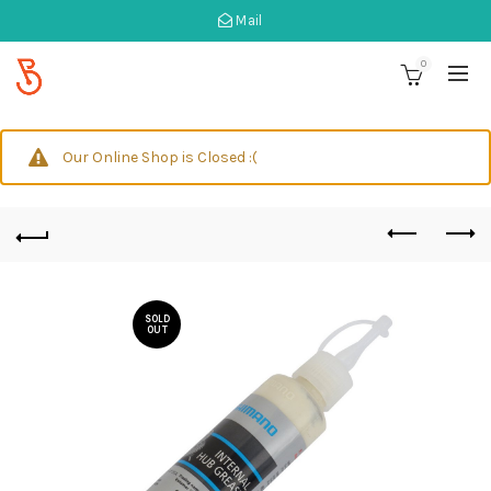
Mail
0
Our Online Shop is Closed :(
SOLD
OUT