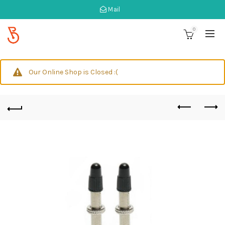
Mail
0
Our Online Shop is Closed :(