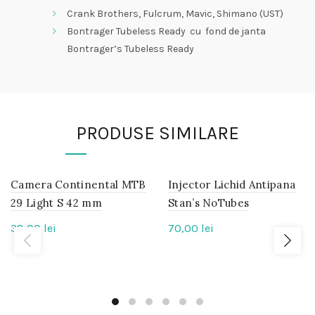
Crank Brothers, Fulcrum, Mavic, Shimano (UST)
Bontrager Tubeless Ready cu fond de janta
Bontrager’s Tubeless Ready
PRODUSE SIMILARE
Camera Continental MTB
IN
Injector Lichid Antipana
IN
STOC
STOC
29 Light S 42 mm
Stan’s NoTubes
38,00
lei
70,00
lei