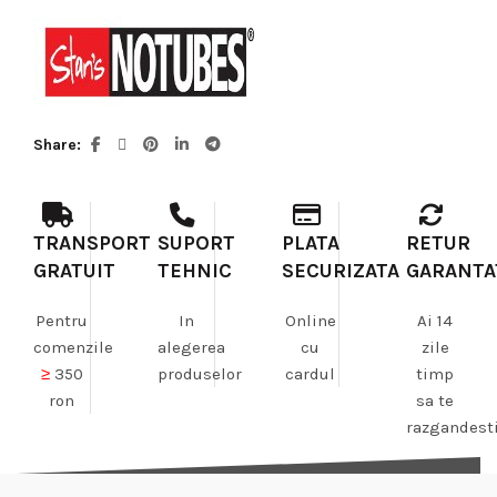
Share
TRANSPORT
SUPORT
PLATA
RETUR
GRATUIT
TEHNIC
SECURIZATA
GARANTA
Pentru
In
Online
Ai 14
comenzile
alegerea
cu
zile
≥
350
produselor
cardul
timp
ron
sa te
razgandest