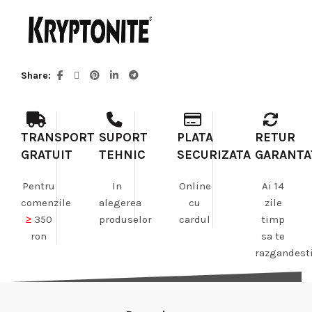
Share
TRANSPORT
SUPORT
PLATA
RETUR
GRATUIT
TEHNIC
SECURIZATA
GARANTA
Pentru
In
Online
Ai 14
comenzile
alegerea
cu
zile
≥
350
produselor
cardul
timp
ron
sa te
razgandest