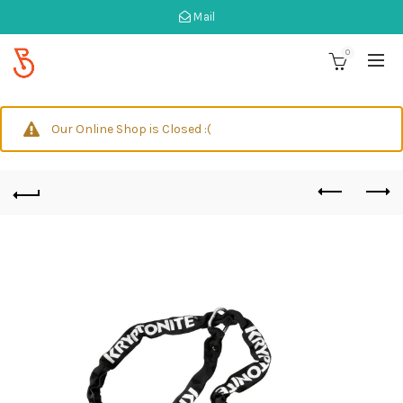
Mail
0
Our Online Shop is Closed :(