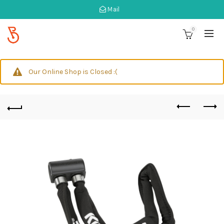
Mail
0
Our Online Shop is Closed :(