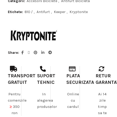
Categorii:
Accesorii Biciclete
,
Antifurt Bicicleta
Etichete:
810 /
,
Antifurt
,
Keeper
,
Kryptonite
Share
TRANSPORT
SUPORT
PLATA
RETUR
GRATUIT
TEHNIC
SECURIZATA
GARANTA
Pentru
In
Online
Ai 14
comenzile
alegerea
cu
zile
≥
350
produselor
cardul
timp
ron
sa te