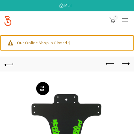
Mail
0
Our Online Shop is Closed :(
SOLD
OUT