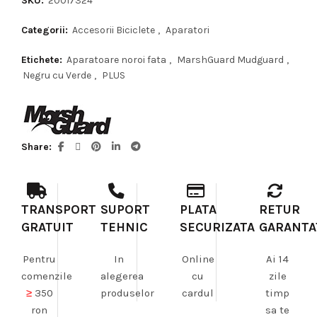
SKU:
20017324
Categorii:
Accesorii Biciclete
,
Aparatori
Etichete:
Aparatoare noroi fata
,
MarshGuard Mudguard
,
Negru cu Verde
,
PLUS
Share
TRANSPORT
SUPORT
PLATA
RETUR
GRATUIT
TEHNIC
SECURIZATA
GARANTA
Pentru
In
Online
Ai 14
comenzile
alegerea
cu
zile
≥
350
produselor
cardul
timp
ron
sa te