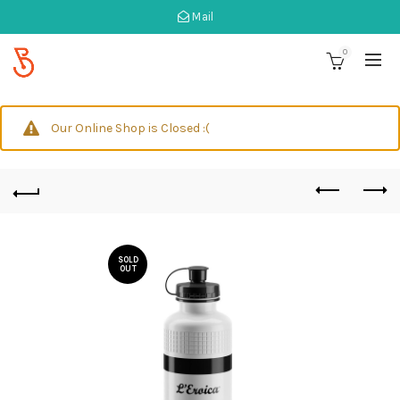
Mail
0
Our Online Shop is Closed :(
SOLD
OUT