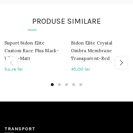
PRODUSE SIMILARE
Suport bidon Elite
IN
Bidon Elite Crystal
IN
STOC
STOC
Custom Race Plus Black-
Ombra Membrane
White-Matt
Transparent-Red
53,76
lei
45,00
lei
TRANSPORT