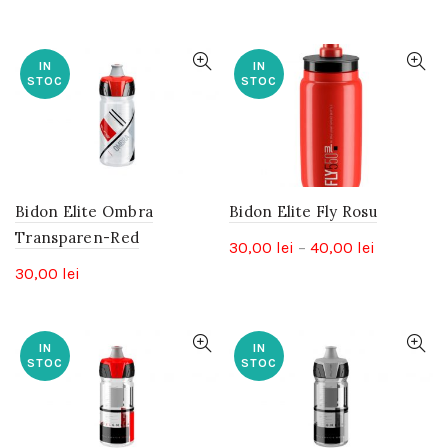
IN
IN
STOC
STOC
Bidon Elite Ombra
Bidon Elite Fly Rosu
Transparen-Red
Interval
30,00
lei
–
40,00
lei
de
30,00
lei
prețuri:
30,00 lei
până
IN
IN
STOC
STOC
la
40,00 lei