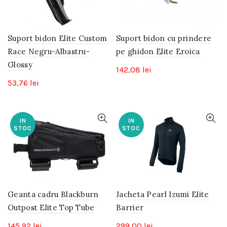
Suport bidon Elite Custom
Suport bidon cu prindere
Race Negru-Albastru-
pe ghidon Elite Eroica
Glossy
142,08
lei
53,76
lei
IN
IN
STOC
STOC
Geanta cadru Blackburn
Jacheta Pearl Izumi Elite
Outpost Elite Top Tube
Barrier
145,92
lei
299,00
lei