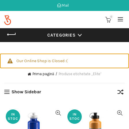
Mail
0
CATEGORIES
Our Online Shop is Closed :(
Prima pagină
Produse etichetate „Elite”
Show Sidebar
IN
IN
STOC
STOC