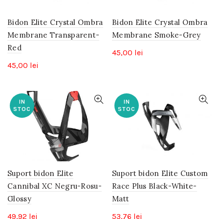
Bidon Elite Crystal Ombra
Bidon Elite Crystal Ombra
Membrane Transparent-
Membrane Smoke-Grey
Red
45,00
lei
45,00
lei
IN
IN
STOC
STOC
Suport bidon Elite
Suport bidon Elite Custom
Cannibal XC Negru-Rosu-
Race Plus Black-White-
Glossy
Matt
49,92
lei
53,76
lei