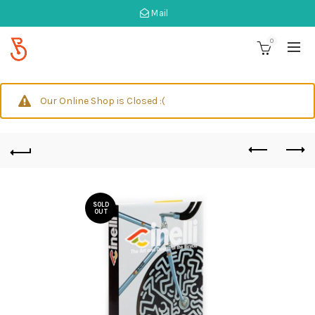
Mail
0
Our Online Shop is Closed :(
SOLD
OUT