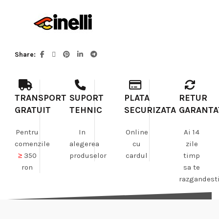
Share
TRANSPORT
SUPORT
PLATA
RETUR
GRATUIT
TEHNIC
SECURIZATA
GARANTA
Pentru
In
Online
Ai 14
comenzile
alegerea
cu
zile
≥
350
produselor
cardul
timp
ron
sa te
razgandest