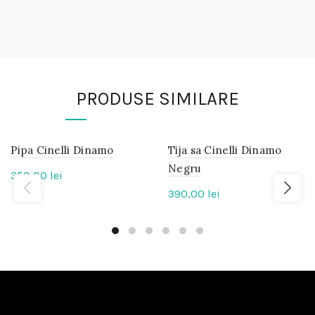
PRODUSE SIMILARE
Pipa Cinelli Dinamo
IN
Tija sa Cinelli Dinamo
IN
STOC
STOC
Negru
350,00
lei
390,00
lei