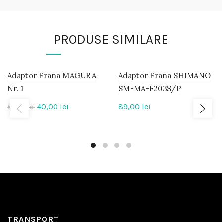
PRODUSE SIMILARE
Adaptor Frana MAGURA
IN
Adaptor Frana SHIMANO
IN
STOC
STOC
Nr. 1
SM-MA-F203S/P
Prețul
Prețul
40,00
lei
89,00
lei
50,00
-20%
lei
inițial
curent
a
este:
fost:
40,00 lei.
50,00 lei.
TRANSPORT