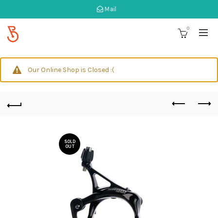
Mail
0
Our Online Shop is Closed :(
SOLD
OUT