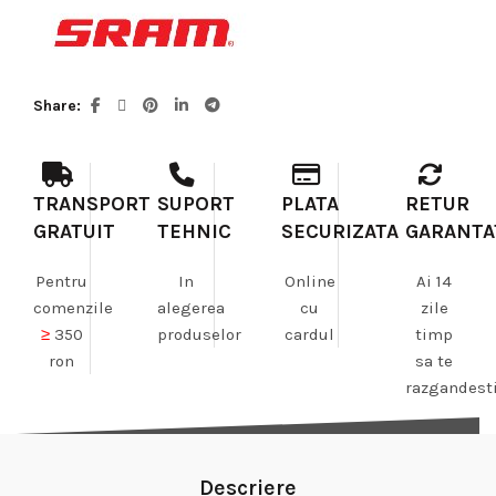
Share
TRANSPORT
SUPORT
PLATA
RETUR
GRATUIT
TEHNIC
SECURIZATA
GARANTA
Pentru
In
Online
Ai 14
comenzile
alegerea
cu
zile
≥
350
produselor
cardul
timp
ron
sa te
razgandest
Descriere