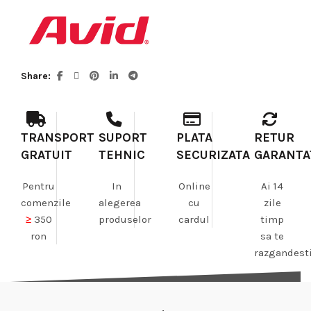
Share
TRANSPORT
SUPORT
PLATA
RETUR
GRATUIT
TEHNIC
SECURIZATA
GARANTA
Pentru
In
Online
Ai 14
comenzile
alegerea
cu
zile
≥
350
produselor
cardul
timp
ron
sa te
razgandest