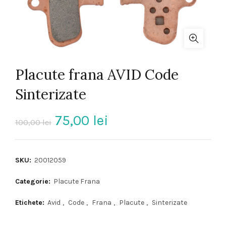
Placute frana AVID Code
Sinterizate
Prețul
Prețul
75,00
lei
100,00
lei
inițial
curent
SKU:
20012059
a
este:
Categorie:
Placute Frana
fost:
75,00 lei.
Etichete:
Avid
,
Code
,
Frana
,
Placute
,
Sinterizate
100,00 lei.