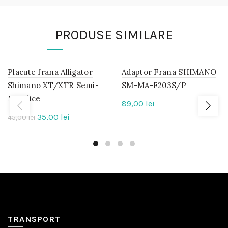
PRODUSE SIMILARE
Placute frana Alligator
IN
Adaptor Frana SHIMANO
IN
STOC
STOC
Shimano XT/XTR Semi-
SM-MA-F203S/P
Metalice
89,00
lei
-22%
Prețul
Prețul
35,00
lei
45,00
lei
inițial
curent
a
este:
fost:
35,00 lei.
45,00 lei.
TRANSPORT