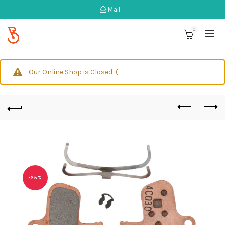
Mail
0
Our Online Shop is Closed :(
-25%