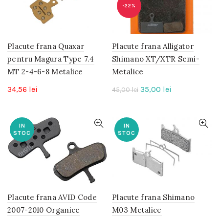
-22%
Placute frana Quaxar
Placute frana Alligator
pentru Magura Type 7.4
Shimano XT/XTR Semi-
MT 2-4-6-8 Metalice
Metalice
Prețul
Prețul
34,56
lei
35,00
lei
45,00
lei
inițial
curent
a
este:
fost:
35,00 lei.
IN
IN
STOC
STOC
45,00 lei.
Placute frana AVID Code
Placute frana Shimano
2007-2010 Organice
M03 Metalice