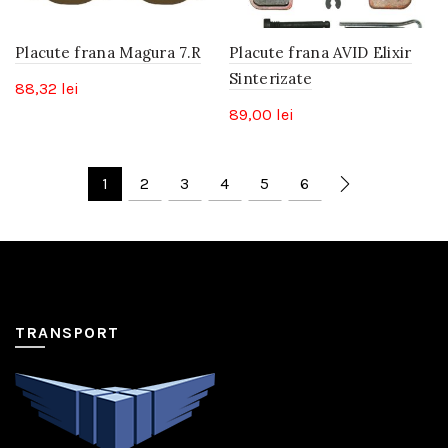
Placute frana Magura 7.R
Placute frana AVID Elixir
Sinterizate
88,32
lei
89,00
lei
1
2
3
4
5
6
TRANSPORT