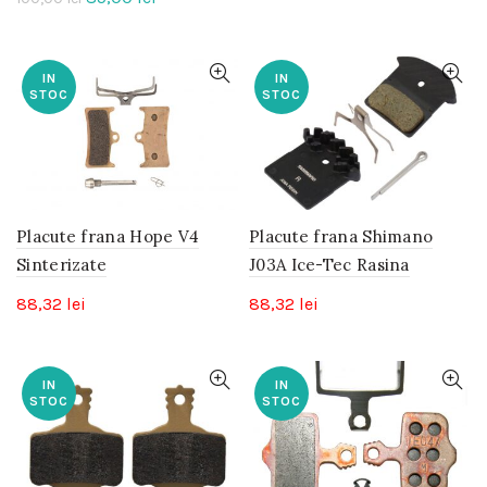
inițial
curent
a
este:
fost:
85,00 lei.
IN
IN
STOC
STOC
100,00 lei.
Placute frana Hope V4
Placute frana Shimano
Sinterizate
J03A Ice-Tec Rasina
88,32
lei
88,32
lei
IN
IN
STOC
STOC