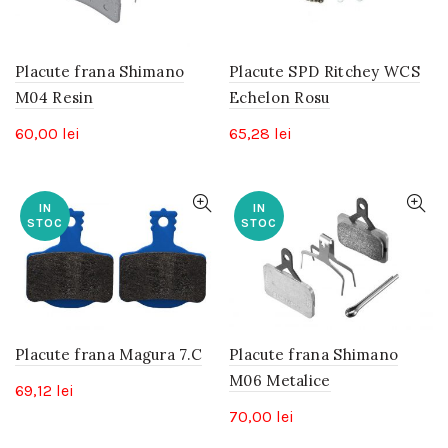
Placute frana Shimano
Placute SPD Ritchey WCS
M04 Resin
Echelon Rosu
60,00
lei
65,28
lei
IN
IN
STOC
STOC
Placute frana Magura 7.C
Placute frana Shimano
M06 Metalice
69,12
lei
70,00
lei