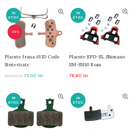
IN
IN
STOC
STOC
-25%
Placute frana AVID Code
Placute SPD-SL Shimano
Sinterizate
SM-SH10 Rosu
Prețul
Prețul
75,00
lei
76,80
lei
100,00
lei
inițial
curent
a
este:
fost:
75,00 lei.
IN
IN
STOC
STOC
100,00 lei.