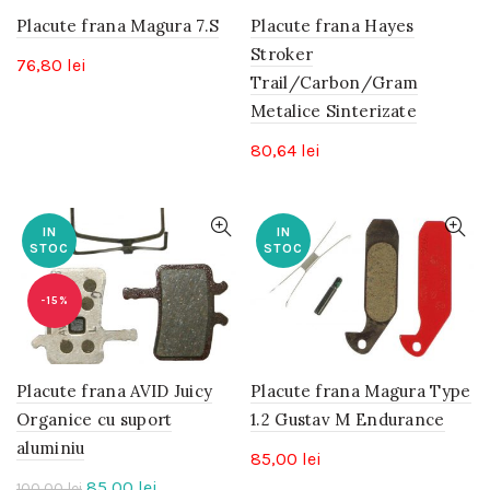
Placute frana Magura 7.S
Placute frana Hayes
Stroker
76,80
lei
Trail/Carbon/Gram
Metalice Sinterizate
80,64
lei
IN
IN
STOC
STOC
-15%
Placute frana AVID Juicy
Placute frana Magura Type
Organice cu suport
1.2 Gustav M Endurance
aluminiu
85,00
lei
Prețul
Prețul
85,00
lei
100,00
lei