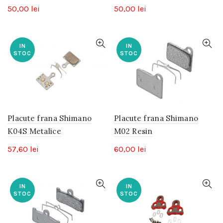
50,00
lei
50,00
lei
IN
IN
STOC
STOC
Placute frana Shimano
Placute frana Shimano
K04S Metalice
M02 Resin
57,60
lei
60,00
lei
IN
IN
STOC
STOC