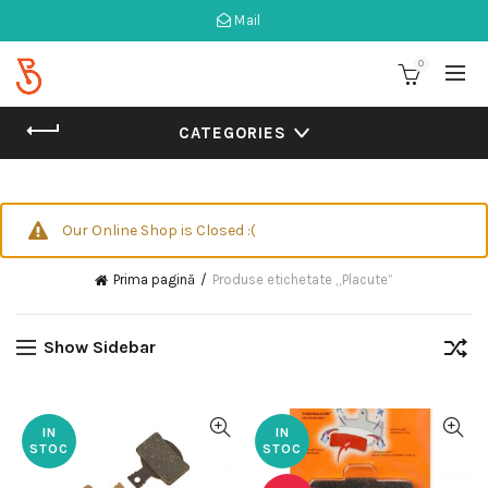
Mail
0
CATEGORIES
Our Online Shop is Closed :(
Prima pagină
Produse etichetate „Placute”
Show Sidebar
IN
IN
STOC
STOC