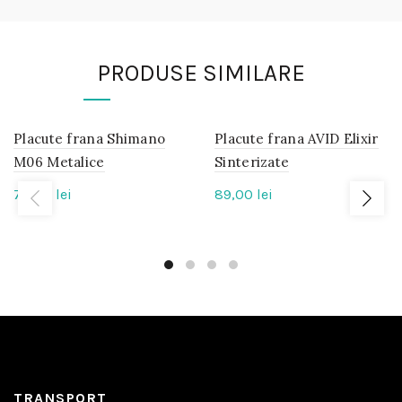
PRODUSE SIMILARE
Placute frana Shimano
IN
Placute frana AVID Elixir
IN
STOC
STOC
M06 Metalice
Sinterizate
70,00
lei
89,00
lei
TRANSPORT