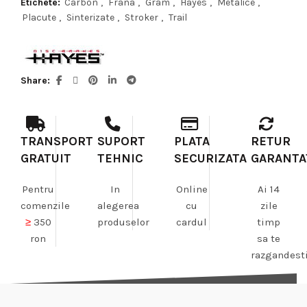
Etichete:
Carbon
,
Frana
,
Gram
,
Hayes
,
Metalice
,
Placute
,
Sinterizate
,
Stroker
,
Trail
Share
TRANSPORT
SUPORT
PLATA
RETUR
GRATUIT
TEHNIC
SECURIZATA
GARANTA
Pentru
In
Online
Ai 14
comenzile
alegerea
cu
zile
≥
350
produselor
cardul
timp
ron
sa te
razgandest