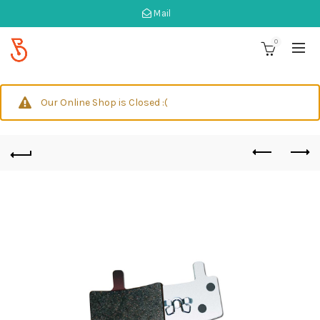
Mail
0
Our Online Shop is Closed :(