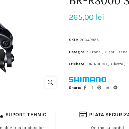
BR-R8000 S
265,00
lei
SKU:
20042956
Categorii:
Frane
,
Clesti Frana
Etichete:
BR-R8000
,
Cleste
,
Share
SUPORT TEHNIC
PLATA SECURIZ
In alegerea produselor
Online cu cardul