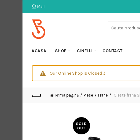
Mail
Cauta:
ACASA
SHOP
CINELLI
CONTACT
Our Online Shop is Closed :(
Prima pagină
Piese
Frane
Cleste frana 
SOLD
OUT