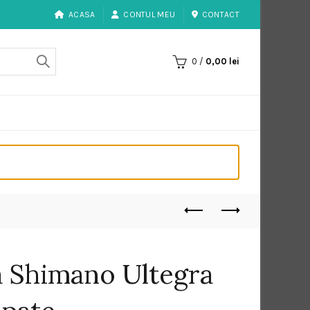
ACASA
CONTUL MEU
CONTACT
0
/
0,00
lei
a Shimano Ultegra