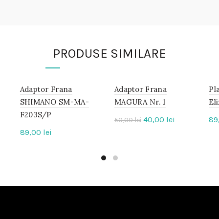
PRODUSE SIMILARE
Adaptor Frana
IN
Adaptor Frana
IN
Pl
STOC
STOC
SHIMANO SM-MA-
MAGURA Nr. 1
El
F203S/P
Prețul
Prețul
-20%
40,00
lei
89
50,00
lei
inițial
curent
țul
89,00
lei
a
este:
ent
fost:
40,00 lei.
e:
50,00 lei.
00 lei.