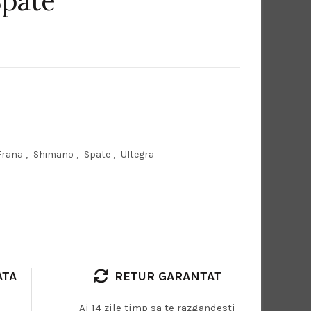
pate
Frana
,
Shimano
,
Spate
,
Ultegra
ATA
RETUR GARANTAT
Ai 14 zile timp sa te razgandesti