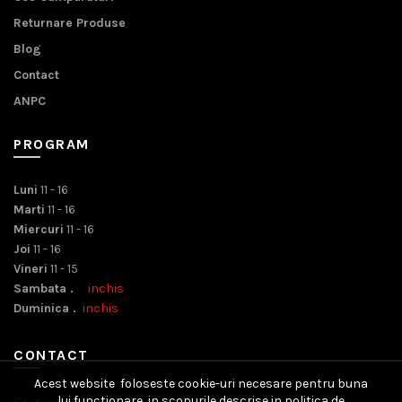
Returnare Produse
Blog
Contact
ANPC
PROGRAM
Luni
11 - 16
Marti
11 - 16
Miercuri
11 - 16
Joi
11 - 16
Vineri
11 - 15
Sambata .
inchis
Duminica .
inchis
CONTACT
Acest website foloseste cookie-uri necesare pentru buna
lui functionare, in scopurile descrise in politica de