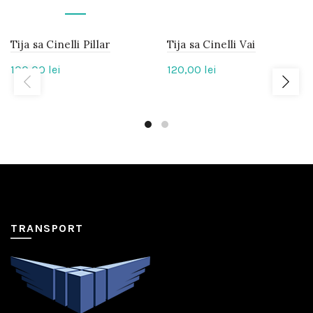
Tija sa Cinelli Pillar
IN
Tija sa Cinelli Vai
IN
STOC
STOC
100,00
lei
120,00
lei
TRANSPORT