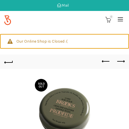
Mail
0
Our Online Shop is Closed :(
SOLD
OUT