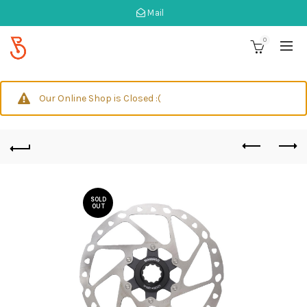
Mail
0
Our Online Shop is Closed :(
SOLD
OUT