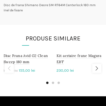
Disc de frana Shimano Deore SM-RT64M Centerlock 180 mm
Inel de fixare
PRODUSE SIMILARE
Disc Frana Avid G2 Clean
IN
Kit aerisire frane Magura
IN
STOC
STOC
Sweep 180 mm
EBT
Prețul
Prețul
155,00
lei
230,00
lei
180,00
-14%
lei
inițial
curent
a
este:
fost:
155,00 lei.
180,00 lei.