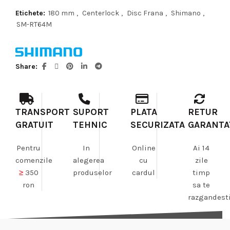
Etichete:
180 mm
,
Centerlock
,
Disc Frana
,
Shimano
,
SM-RT64M
Share
TRANSPORT
SUPORT
PLATA
RETUR
GRATUIT
TEHNIC
SECURIZATA
GARANTA
Pentru
In
Online
Ai 14
comenzile
alegerea
cu
zile
≥
350
produselor
cardul
timp
ron
sa te
razgandest