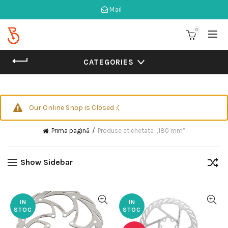
Mail
0
CATEGORIES
Our Online Shop is Closed :(
Prima pagină
Produse etichetate „180 mm”
Show Sidebar
IN
IN
STOC
STOC