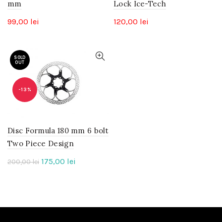
mm
Lock Ice-Tech
99,00
lei
120,00
lei
SOLD
OUT
-13%
Disc Formula 180 mm 6 bolt
Two Piece Design
Prețul
Prețul
175,00
lei
200,00
lei
inițial
curent
a
este:
fost:
175,00 lei.
200,00 lei.