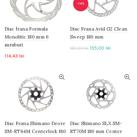
-14%
Disc frana Formula
Disc Frana Avid G2 Clean
Monolitic 180 mm 6
Sweep 180 mm
suruburi
Prețul
Prețul
155,00
lei
180,00
lei
inițial
curent
114,43
lei
a
este:
fost:
155,00 lei.
180,00 lei.
Disc Frana Shimano Deore
Disc Shimano SLX SM-
SM-RT64M Centerlock 180
RT70M 180 mm Center