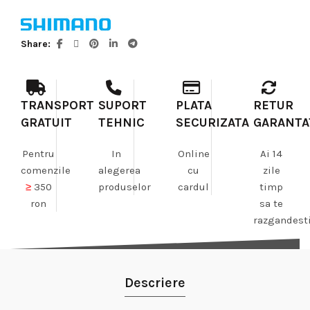
Share
TRANSPORT
SUPORT
PLATA
RETUR
GRATUIT
TEHNIC
SECURIZATA
GARANTA
Pentru
In
Online
Ai 14
comenzile
alegerea
cu
zile
≥
350
produselor
cardul
timp
ron
sa te
razgandest
Descriere