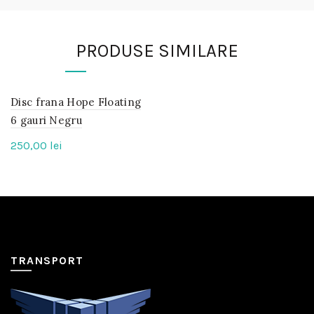
PRODUSE SIMILARE
Disc frana Hope Floating
IN
STOC
6 gauri Negru
250,00
lei
TRANSPORT