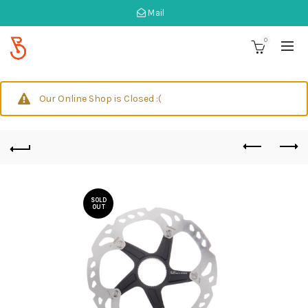
Mail
0
Our Online Shop is Closed :(
SOLD
OUT