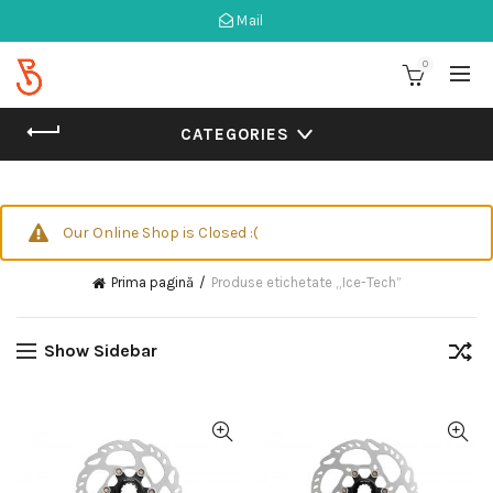
Mail
0
CATEGORIES
Our Online Shop is Closed :(
Prima pagină
Produse etichetate „Ice-Tech”
Show Sidebar