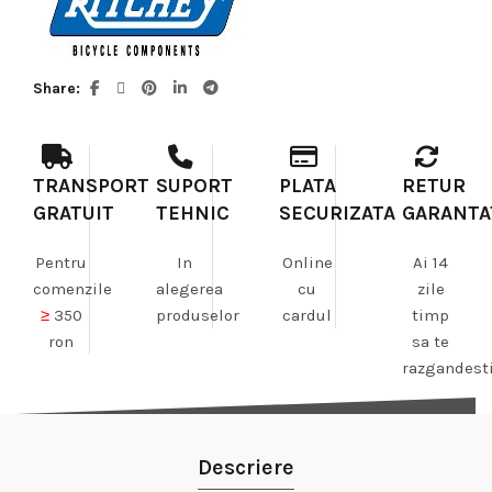
Share
TRANSPORT
SUPORT
PLATA
RETUR
GRATUIT
TEHNIC
SECURIZATA
GARANTA
Pentru
In
Online
Ai 14
comenzile
alegerea
cu
zile
≥
350
produselor
cardul
timp
ron
sa te
razgandest
Descriere