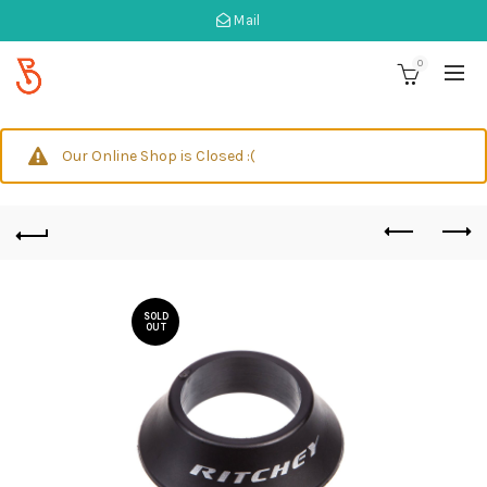
Mail
0
Our Online Shop is Closed :(
SOLD
OUT