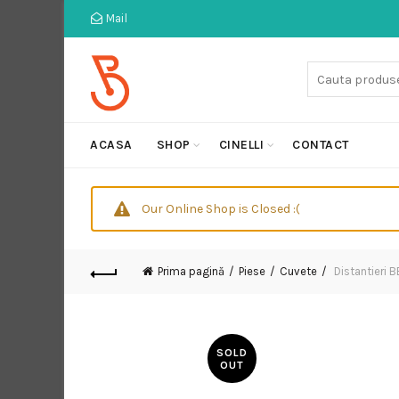
Mail
Cauta:
ACASA
SHOP
CINELLI
CONTACT
Our Online Shop is Closed :(
Prima pagină
Piese
Cuvete
Distantieri 
SOLD
OUT