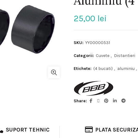
Aluminiu (4 
25,00
lei
SKU:
YY00000531
Categorii:
Cuvete
,
Distantieri
Etichete:
(4 bucati)
,
aluminiu
,
Share
SUPORT TEHNIC
PLATA SECURIZ