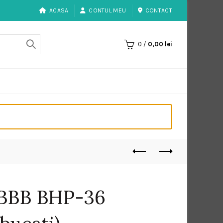
ACASA
CONTUL MEU
CONTACT
0
/
0,00
lei
i BBB BHP-36