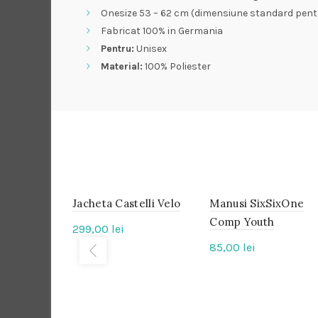
Onesize 53 – 62 cm (dimensiune standard pentr
Fabricat 100% in Germania
Pentru:
Unisex
Material:
100% Poliester
Jacheta Castelli Velo
IN
Manusi SixSixOne
IN
STOC
STOC
Comp Youth
299,00
lei
85,00
lei