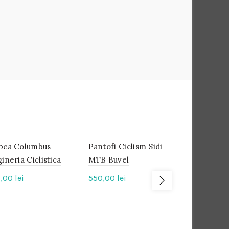
pca Columbus
IN
Pantofi Ciclism Sidi
IN
Pantofi Ca
IN
STOC
STOC
STOC
gineria Ciclistica
MTB Buvel
Onitsuka T
Dama
0,00
lei
550,00
lei
215,00
lei