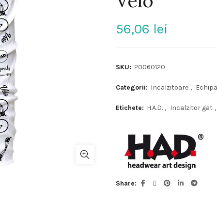
Velo
56,06
lei
SKU:
20060120
Categorii:
Incalzitoare
,
Echip
Etichete:
H.A.D.
,
Incalzitor gat
,
Share