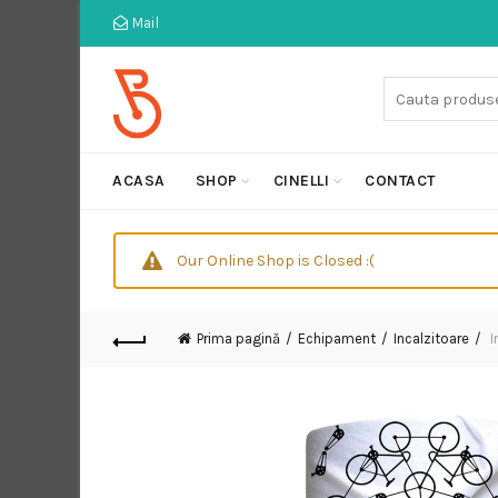
Mail
Cauta:
ACASA
SHOP
CINELLI
CONTACT
Our Online Shop is Closed :(
Prima pagină
Echipament
Incalzitoare
I