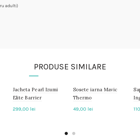
u adulti)
PRODUSE SIMILARE
Jacheta Pearl Izumi
IN
Sosete iarna Mavic
IN
Sa
STOC
STOC
Elite Barrier
Thermo
In
299,00
lei
49,00
lei
11