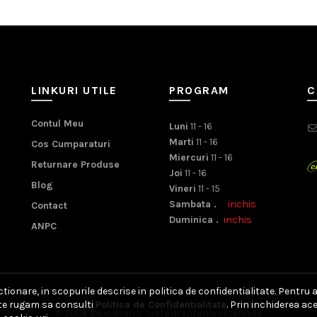
LINKURI UTILE
PROGRAM
C
Contul Meu
Luni
11 - 16
Marti
11 - 16
Cos Cumparaturi
Miercuri
11 - 16
Returnare Produse
Joi
11 - 16
Blog
Vineri
11 - 15
Sambata .
inchis
Contact
Duminica .
inchis
ANPC
ionare, in scopurile descrise in politica de confidentialitate. Pentru 
, te rugam sa consulti
Politica de Confidentialitate
. Prin inchiderea a
© 2026
Bicicleteria
. Toate drepturile rezervate