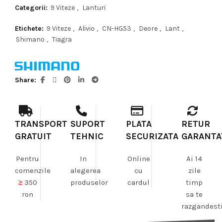
Categorii:
9 Viteze
,
Lanturi
Etichete:
9 Viteze
,
Alivio
,
CN-HG53
,
Deore
,
Lant
,
Shimano
,
Tiagra
Share
TRANSPORT
SUPORT
PLATA
RETUR
GRATUIT
TEHNIC
SECURIZATA
GARANTA
Pentru
In
Online
Ai 14
comenzile
alegerea
cu
zile
≥
350
produselor
cardul
timp
ron
sa te
razgandest