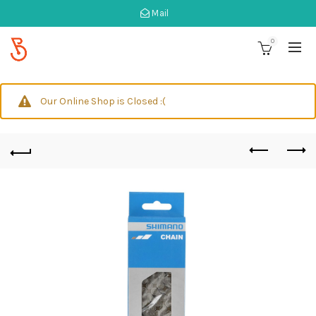
Mail
0
Our Online Shop is Closed :(