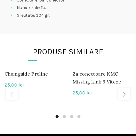
Conectare: pin conector
Numar zale: 114
Greutate: 304 gr.
PRODUSE SIMILARE
Chainguide Proline
IN
Za conectoare KMC
IN
STOC
STOC
Missing Link 9 Viteze
25,00
lei
25,00
lei