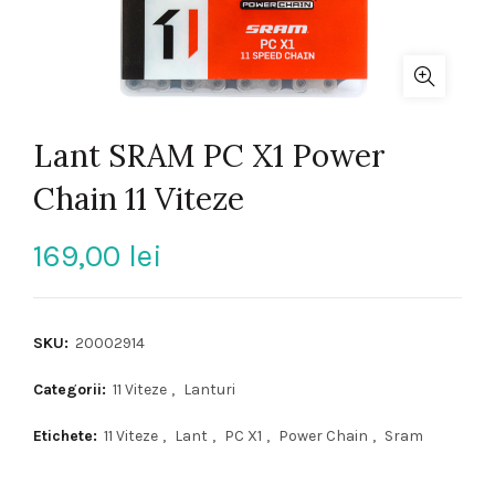
Lant SRAM PC X1 Power
Chain 11 Viteze
169,00
lei
SKU:
20002914
Categorii:
11 Viteze
,
Lanturi
Etichete:
11 Viteze
,
Lant
,
PC X1
,
Power Chain
,
Sram