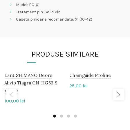
Model: PC-X1
Tratament pin: Solid Pin
Caseta pinioane recomandata: X1 (10-42)
PRODUSE SIMILARE
Lant SHIMANO Deore
IN
Chainguide Proline
IN
STOC
STOC
Alivio Tiagra CN-HG53 9
25,00
lei
Viteze
100,00
lei