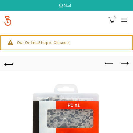
Mail
0
Our Online Shop is Closed :(