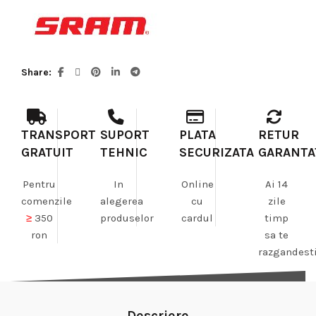
Share
TRANSPORT
SUPORT
PLATA
RETUR
GRATUIT
TEHNIC
SECURIZATA
GARANTA
Pentru
In
Online
Ai 14
comenzile
alegerea
cu
zile
≥
350
produselor
cardul
timp
ron
sa te
razgandest
Descriere