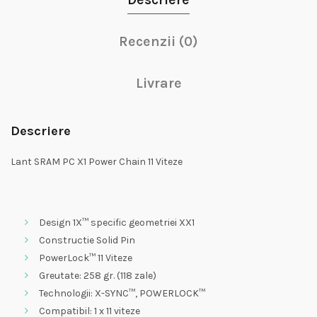
Recenzii (0)
Livrare
Descriere
Lant SRAM PC X1 Power Chain 11 Viteze
Design 1X™ specific geometriei XX1
Constructie Solid Pin
PowerLock™ 11 Viteze
Greutate: 258 gr. (118 zale)
Technologii: X-SYNC™, POWERLOCK™
Compatibil: 1 x 11 viteze