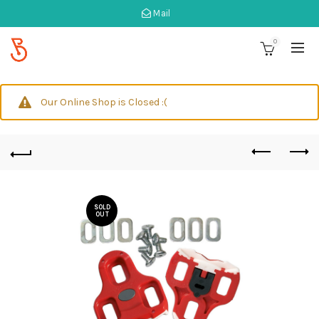
Mail
0
Our Online Shop is Closed :(
SOLD
OUT