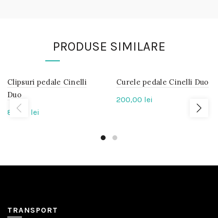
PRODUSE SIMILARE
Clipsuri pedale Cinelli
IN
Curele pedale Cinelli Duo
IN
STOC
STOC
Duo
200,00
lei
80,00
lei
TRANSPORT