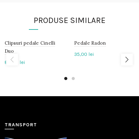
PRODUSE SIMILARE
Clipsuri pedale Cinelli
IN
Pedale Radon
IN
STOC
STOC
Duo
35,00
lei
80,00
lei
TRANSPORT