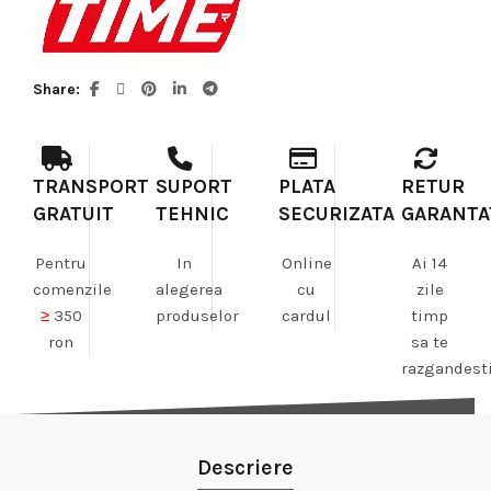
Share
TRANSPORT
SUPORT
PLATA
RETUR
GRATUIT
TEHNIC
SECURIZATA
GARANTA
Pentru
In
Online
Ai 14
comenzile
alegerea
cu
zile
≥
350
produselor
cardul
timp
ron
sa te
razgandest
Descriere