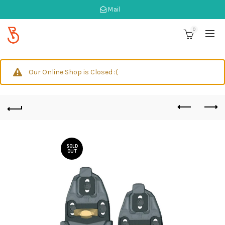
Mail
0
Our Online Shop is Closed :(
SOLD
OUT