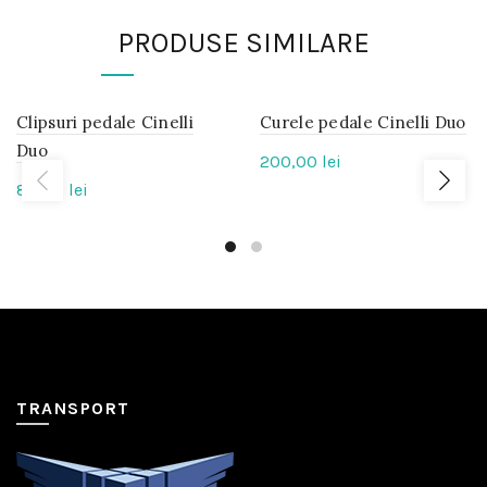
PRODUSE SIMILARE
Clipsuri pedale Cinelli
IN
Curele pedale Cinelli Duo
IN
STOC
STOC
Duo
200,00
lei
80,00
lei
TRANSPORT