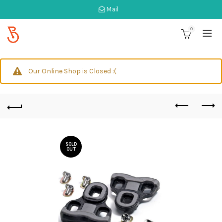
Mail
0
Our Online Shop is Closed :(
SOLD
OUT