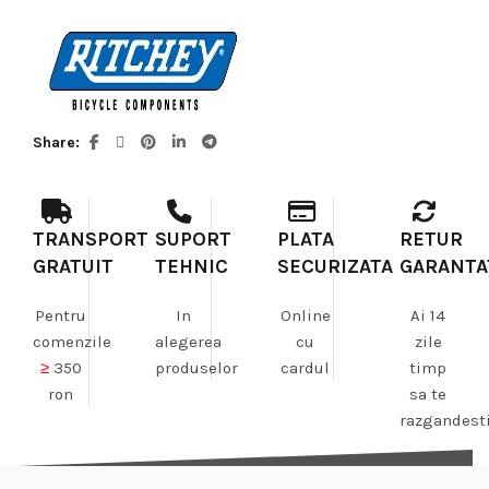
Share
TRANSPORT
SUPORT
PLATA
RETUR
GRATUIT
TEHNIC
SECURIZATA
GARANTA
Pentru
In
Online
Ai 14
comenzile
alegerea
cu
zile
≥
350
produselor
cardul
timp
ron
sa te
razgandest