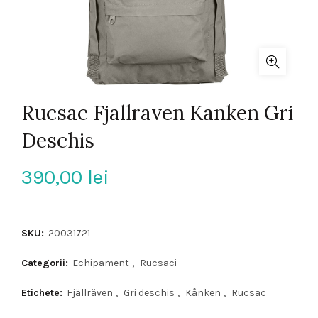
Rucsac Fjallraven Kanken Gri
Deschis
390,00
lei
SKU:
20031721
Categorii:
Echipament
,
Rucsaci
Etichete:
Fjällräven
,
Gri deschis
,
Kånken
,
Rucsac