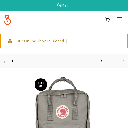
Mail
0
Our Online Shop is Closed :(
SOLD
OUT