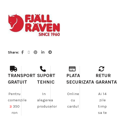
Share
TRANSPORT
SUPORT
PLATA
RETUR
GRATUIT
TEHNIC
SECURIZATA
GARANTA
Pentru
In
Online
Ai 14
comenzile
alegerea
cu
zile
≥
350
produselor
cardul
timp
ron
sa te