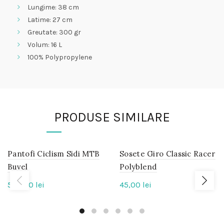
Lungime: 38 cm
Latime: 27 cm
Greutate: 300 gr
Volum: 16 L
100% Polypropylene
PRODUSE SIMILARE
Pantofi Ciclism Sidi MTB
IN
Sosete Giro Classic Racer
IN
STOC
STOC
Buvel
Polyblend
550,00
lei
45,00
lei