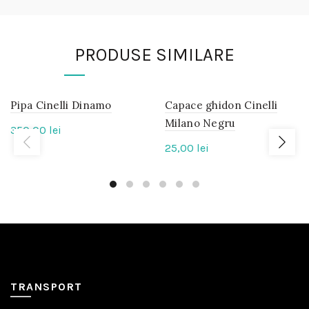
PRODUSE SIMILARE
Pipa Cinelli Dinamo
IN
Capace ghidon Cinelli
IN
STOC
STOC
Milano Negru
350,00
lei
25,00
lei
TRANSPORT