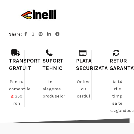
Share
TRANSPORT
SUPORT
PLATA
RETUR
GRATUIT
TEHNIC
SECURIZATA
GARANTA
Pentru
In
Online
Ai 14
comenzile
alegerea
cu
zile
≥
350
produselor
cardul
timp
ron
sa te
razgandest