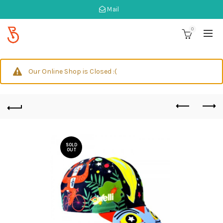
Mail
0
Our Online Shop is Closed :(
SOLD
OUT