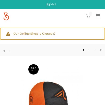
Mail
0
Our Online Shop is Closed :(
SOLD
OUT