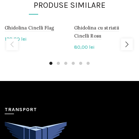
PRODUSE SIMILARE
Ghidolina Cinelli Flag
IN
Ghidolina cu striatii
IN
STOC
STOC
Cinelli Rosu
130,00
lei
80,00
lei
TRANSPORT