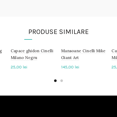
PRODUSE SIMILARE
g
Capace ghidon Cinelli
IN
Mansoane Cinelli Mike
IN
Ca
STOC
STOC
Milano Negru
Giant Art
Mi
25,00
lei
145,00
lei
25