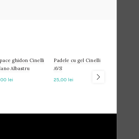
pace ghidon Cinelli
IN
Padele cu gel Cinelli
IN
Capace ghi
IN
STOC
STOC
STOC
lano Albastru
AVS
Milano Ve
,00
lei
25,00
lei
25,00
lei