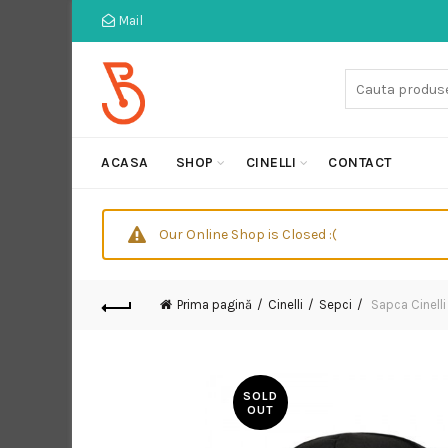
Mail
Cauta:
ACASA
SHOP
CINELLI
CONTACT
Our Online Shop is Closed :(
Prima pagină
Cinelli
Sepci
Sapca Cinelli
SOLD
OUT