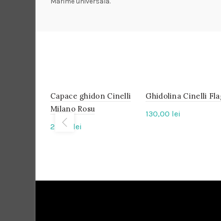
Marime universala.
Capace ghidon Cinelli
IN
Ghidolina Cinelli Fla
IN
STOC
STOC
Milano Rosu
130,00
lei
25,00
lei