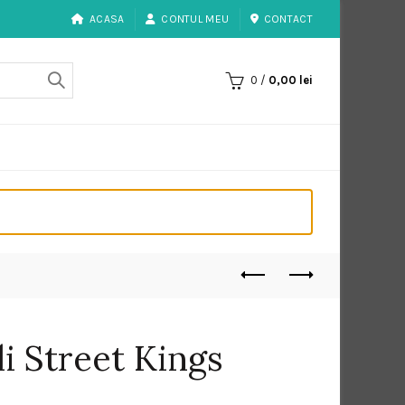
ACASA
CONTUL MEU
CONTACT
0
/
0,00
lei
li Street Kings