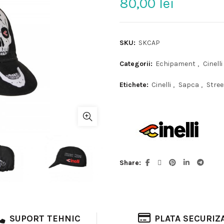
80,00
lei
SKU:
SKCAP
Categorii:
Echipament
,
Cinelli
Etichete:
Cinelli
,
Sapca
,
Stree
Share
SUPORT TEHNIC
PLATA SECURIZ