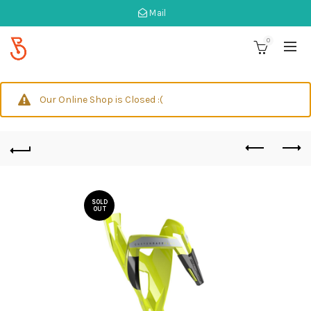
Mail
0
Our Online Shop is Closed :(
SOLD
OUT