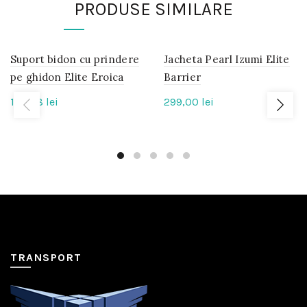
PRODUSE SIMILARE
Suport bidon cu prindere
IN
Jacheta Pearl Izumi Elite
IN
STOC
STOC
pe ghidon Elite Eroica
Barrier
142,08
lei
299,00
lei
TRANSPORT