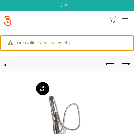
Mail
0
Our Online Shop is Closed :(
SOLD
OUT