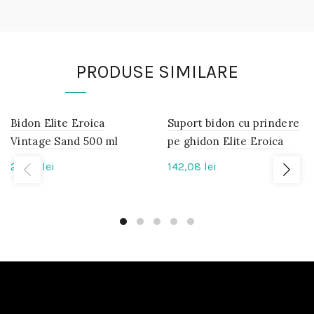
PRODUSE SIMILARE
Bidon Elite Eroica
IN
Suport bidon cu prindere
IN
STOC
STOC
Vintage Sand 500 ml
pe ghidon Elite Eroica
23,04
lei
142,08
lei