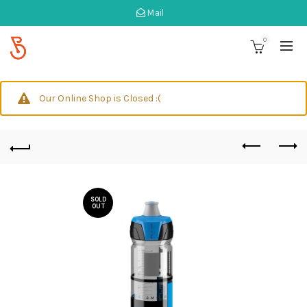
Mail
0
Our Online Shop is Closed :(
SOLD
OUT