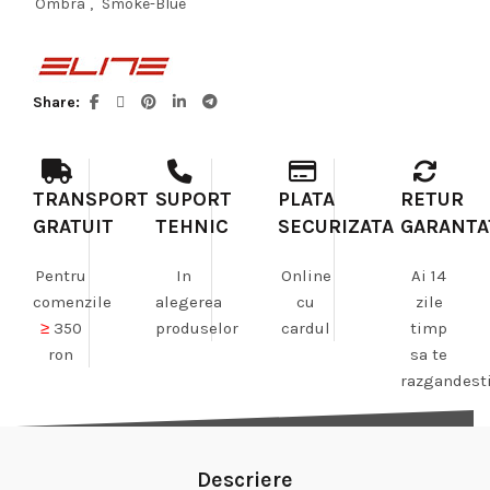
Ombra
,
Smoke-Blue
Share
TRANSPORT
SUPORT
PLATA
RETUR
GRATUIT
TEHNIC
SECURIZATA
GARANTA
Pentru
In
Online
Ai 14
comenzile
alegerea
cu
zile
≥
350
produselor
cardul
timp
ron
sa te
razgandest
Descriere