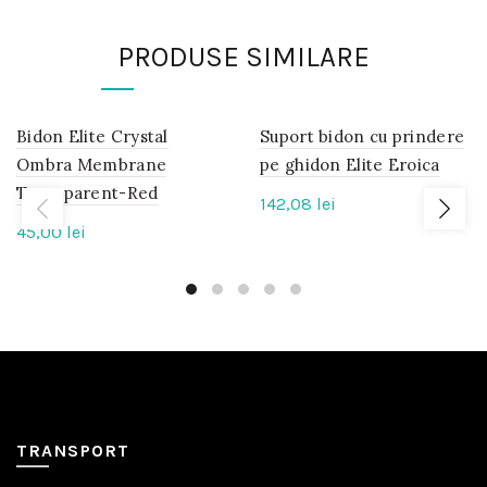
PRODUSE SIMILARE
Bidon Elite Crystal
IN
Suport bidon cu prindere
IN
STOC
STOC
Ombra Membrane
pe ghidon Elite Eroica
Transparent-Red
142,08
lei
45,00
lei
TRANSPORT