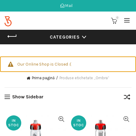
Mail
0
CATEGORIES
Our Online Shop is Closed :(
Prima pagină
Produse etichetate „Ombra”
Show Sidebar
IN
IN
STOC
STOC