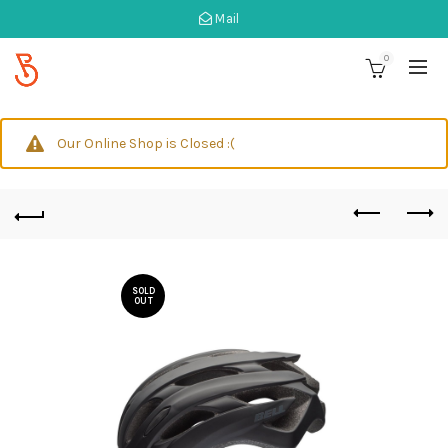
Mail
0
Our Online Shop is Closed :(
SOLD
OUT