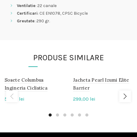
Ventilatie
: 22 canale
Certificari
: CE EN1078, CPSC Bicycle
Greutate
: 290 gr.
PRODUSE SIMILARE
Sosete Columbus
IN
Jacheta Pearl Izumi Elite
IN
STOC
STOC
Ingineria Ciclistica
Barrier
50,00
lei
299,00
lei