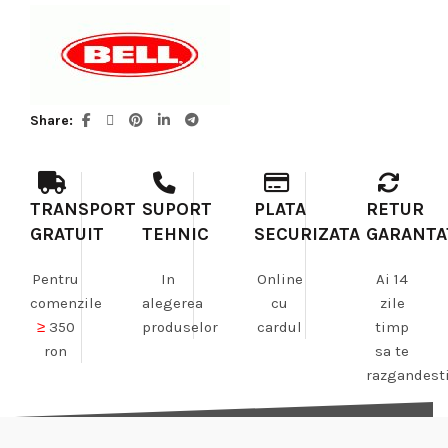
Share
TRANSPORT
SUPORT
PLATA
RETUR
GRATUIT
TEHNIC
SECURIZATA
GARANTA
Pentru
In
Online
Ai 14
comenzile
alegerea
cu
zile
≥
350
produselor
cardul
timp
ron
sa te
razgandest