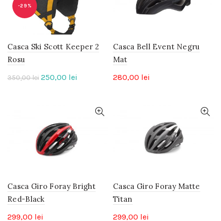
-29%
Casca Ski Scott Keeper 2
Casca Bell Event Negru
Rosu
Mat
Prețul
Prețul
250,00
lei
280,00
lei
350,00
lei
inițial
curent
a
este:
fost:
250,00 lei.
350,00 lei.
Casca Giro Foray Bright
Casca Giro Foray Matte
Red-Black
Titan
299,00
lei
299,00
lei