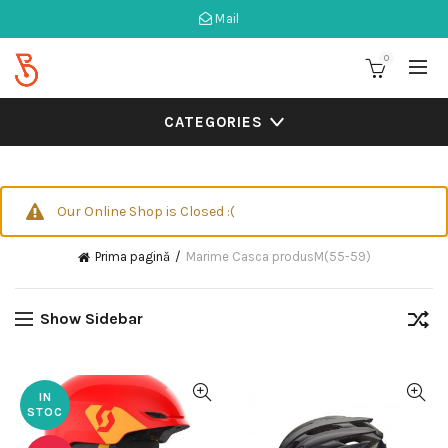
Mail
0
CATEGORIES
Our Online Shop is Closed :(
Prima pagină
Marime Casca produs
M(55-59)
Show Sidebar
IN
STOC