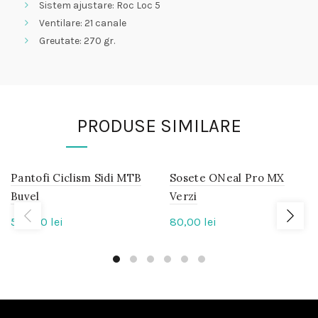
Sistem ajustare: Roc Loc 5
Ventilare: 21 canale
Greutate: 270 gr.
PRODUSE SIMILARE
Pantofi Ciclism Sidi MTB
IN
Sosete ONeal Pro MX
IN
STOC
STOC
Buvel
Verzi
550,00
lei
80,00
lei