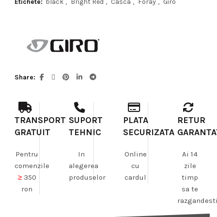
Etichete:
black
,
Bright Red
,
Casca
,
Foray
,
Giro
Share
TRANSPORT
SUPORT
PLATA
RETUR
GRATUIT
TEHNIC
SECURIZATA
GARANTA
Pentru
In
Online
Ai 14
comenzile
alegerea
cu
zile
≥
350
produselor
cardul
timp
ron
sa te
razgandest