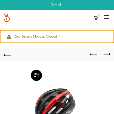
Mail
0
Our Online Shop is Closed :(
SOLD
OUT