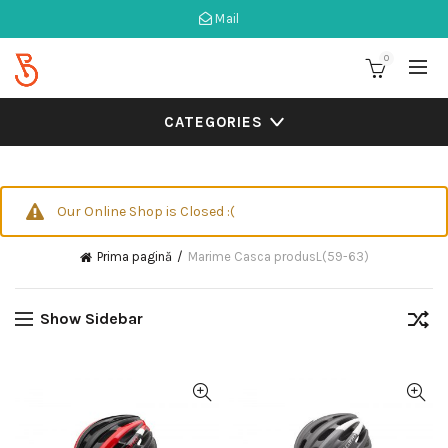
Mail
0
CATEGORIES
Our Online Shop is Closed :(
Prima pagină
Marime Casca produs
L(59-63)
Show Sidebar