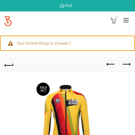
Mail
0
Our Online Shop is Closed :(
SOLD
OUT