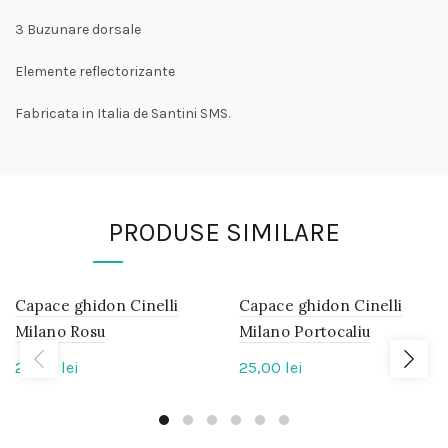
3 Buzunare dorsale
Elemente reflectorizante
Fabricata in Italia de Santini SMS.
PRODUSE SIMILARE
Capace ghidon Cinelli
IN
Capace ghidon Cinelli
IN
STOC
STOC
Milano Rosu
Milano Portocaliu
25,00
lei
25,00
lei