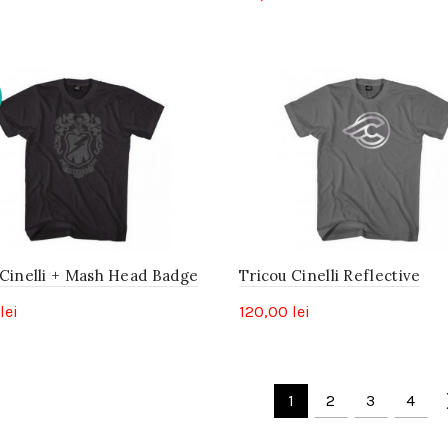
 Cinelli + Mash Head Badge
Tricou Cinelli Reflective
lei
120,00
lei
1
2
3
4