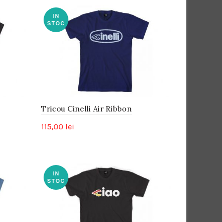
IN
STOC
Tricou Cinelli Air Ribbon
115,00
lei
IN
STOC