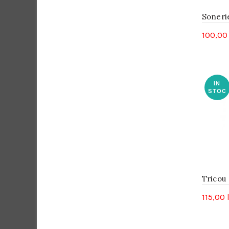
Soneri
100,0
IN
STOC
Tricou 
115,00