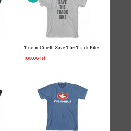
mic
la
mare
Tricou Cinelli Save The Track Bike
100,00
lei