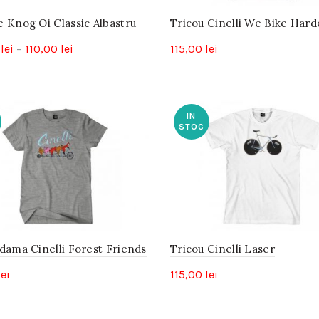
e Knog Oi Classic Albastru
Tricou Cinelli We Bike Hard
Interval
0
lei
–
110,00
lei
115,00
lei
de
prețuri:
100,00 lei
IN
până
STOC
la
110,00 lei
dama Cinelli Forest Friends
Tricou Cinelli Laser
lei
115,00
lei