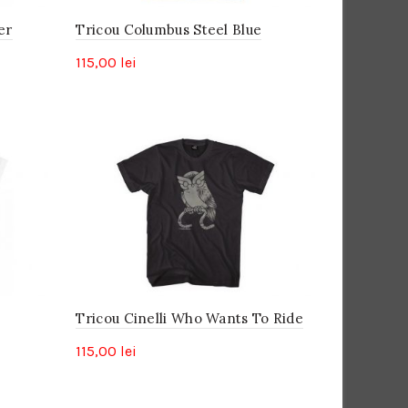
er
Tricou Columbus Steel Blue
115,00
lei
Tricou Cinelli Who Wants To Ride
115,00
lei