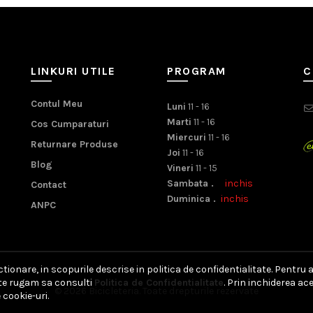
LINKURI UTILE
PROGRAM
C
Contul Meu
Luni
11 - 16
Marti
11 - 16
Cos Cumparaturi
Miercuri
11 - 16
Returnare Produse
Joi
11 - 16
Blog
Vineri
11 - 15
Sambata .
inchis
Contact
Duminica .
inchis
ANPC
ionare, in scopurile descrise in politica de confidentialitate. Pentru 
, te rugam sa consulti
Politica de Confidentialitate
. Prin inchiderea a
© 2026
Bicicleteria
. Toate drepturile rezervate
 cookie-uri.