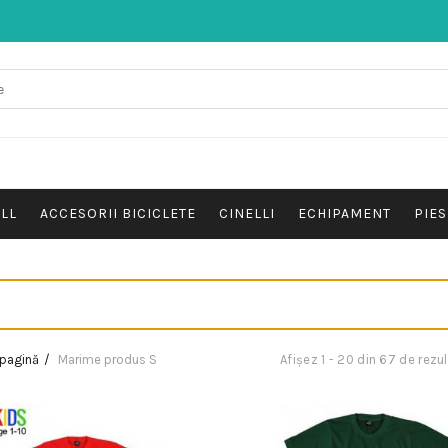
ALL
ACCESORII BICICLETE
CINELLI
ECHIPAMENT
PIES
 pagină
Marime produs
S
Afișez 1 - 20 din 67 de rezu