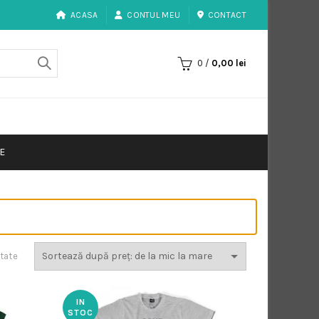
ACASA
CONTUL MEU
CONTACT
0
/
0,00
lei
E
Sortat
ltate
după
preț:
de
IN
la
STOC