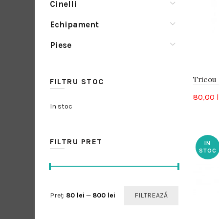
Cinelli
Echipament
Piese
Tricou 
FILTRU STOC
80,00
In stoc
FILTRU PRET
IN
STOC
Preț
Preț
Preț:
80 lei
—
800 lei
FILTREAZĂ
minim
maxim