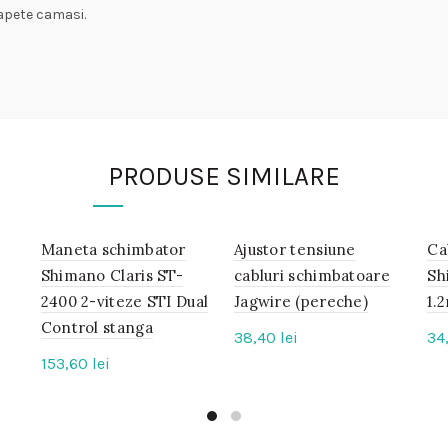
capete camasi.
PRODUSE SIMILARE
Maneta schimbator
IN
Ajustor tensiune
IN
Ca
STOC
STOC
Shimano Claris ST-
cabluri schimbatoare
Sh
2400 2-viteze STI Dual
Jagwire (pereche)
1.
Control stanga
38,40
lei
34
153,60
lei