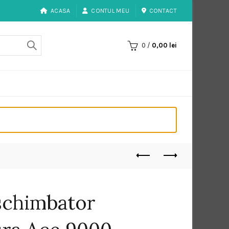
ACASA
CONTUL MEU
CONTACT
0
/
0,00
lei
 schimbator