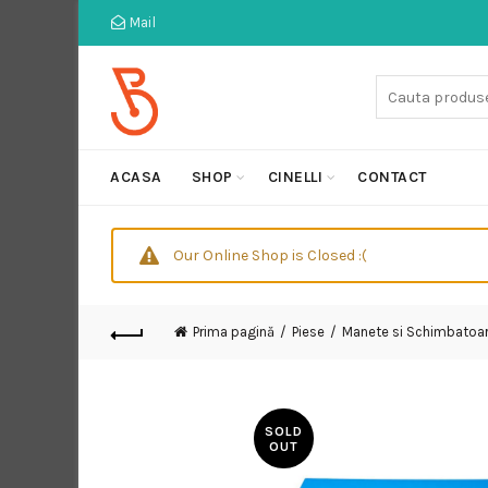
Mail
Cauta:
ACASA
SHOP
CINELLI
CONTACT
Our Online Shop is Closed :(
Prima pagină
Piese
Manete si Schimbatoa
SOLD
OUT