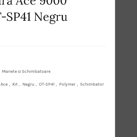
ra Ace 9000
-SP41 Negru
Manete si Schimbatoare
 Ace
,
Kit
,
Negru
,
OT-SP41
,
Polymer
,
Schimbator