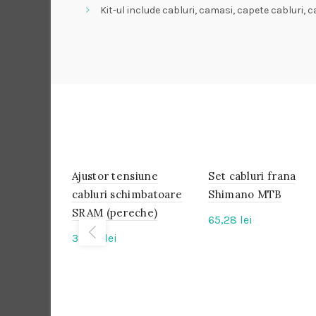
Kit-ul include cabluri, camasi, capete cabluri, 
Ajustor tensiune
IN
Set cabluri frana
IN
STOC
STOC
cabluri schimbatoare
Shimano MTB
SRAM (pereche)
65,28
lei
38,40
lei