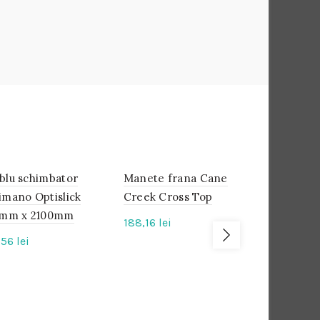
blu schimbator
IN
Manete frana Cane
IN
Ajustor Ca
IN
STOC
STOC
STOC
imano Optislick
Creek Cross Top
Pro Inline
2mm x 2100mm
188,16
lei
62,21
lei
,56
lei