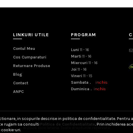
LINKURI UTILE
PROGRAM
C
Contul Meu
Luni
11 - 16
Marti
11 - 16
Cos Cumparaturi
Miercuri
11 - 16
Returnare Produse
Joi
11 - 16
Blog
Vineri
11 - 15
Sambata .
inchis
Contact
Duminica .
inchis
ANPC
ionare, in scopurile descrise in politica de confidentialitate. Pentru 
, te rugam sa consulti
Politica de Confidentialitate
. Prin inchiderea a
© 2026
Bicicleteria
. Toate drepturile rezervate
 cookie-uri.